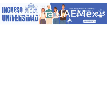
medicina UAEMex
2025 – Qué perfil se
requiere para
estudiar para
médico cirujano en
la UAEMex