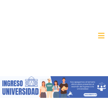
CURSO
INGRESO
UAEMEX
2027
Las 10 carreras más